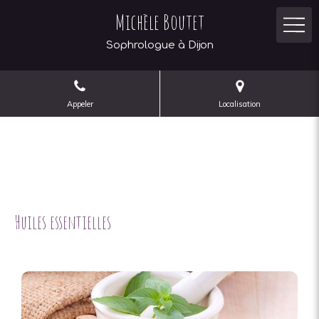
Michèle Boutet
Sophrologue à Dijon
Appeler
Localisation
Huiles essentielles