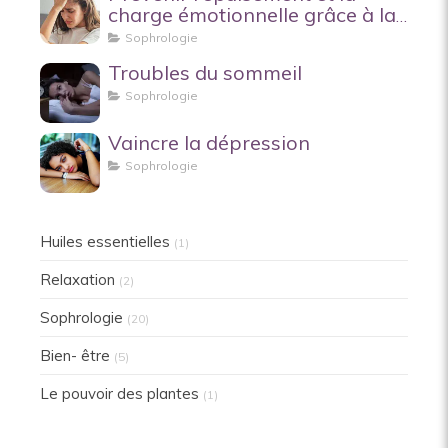
charge émotionnelle grâce à la
sophrologie
Sophrologie
Troubles du sommeil
Sophrologie
Vaincre la dépression
Sophrologie
Huiles essentielles
(1)
Relaxation
(2)
Sophrologie
(20)
Bien- être
(5)
Le pouvoir des plantes
(1)