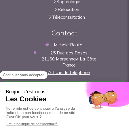
Sophrologie
Relaxation
Téléconsultation
Contact
Michèle Boutet
25 Rue des Roses
21160
Marsannay-La-Côte
France
Afficher le téléphone
Prendre rendez-vous
©Michèle Boutet - Sophrologue Dijon
Plan du site
Mentions légales